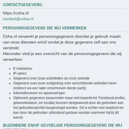
CONTACTGEGEVENS:
https://coha.nl
contact@coha.nl
PERSOONSGEGEVENS DIE WIJ VERWERKEN
Coha.nl verwerkt je persoonsgegevens doordat je gebruik maakt
van onze diensten en/of omdat je deze gegevens zelf aan ons
verstrekt.
Hieronder vind je een overzicht van de persoonsgegevens die wij
verwerken:
E-mailadres
IP-adres
Gegevens over jouw activiteiten op onze website
Gegevens over jouw surfgedrag over verschillende websites heen
(indirect via een later omschreven derde partij)
Internetbrowser en apparaat type
Optionele gegevens (waaronder maar niet beperkt tot: Facebook profiel,
geboortedatum, en locatie) kunnen desgewenst door de gebruiker aan
het gebruikersprofiel toegevoegd worden. Dit is echter niet verplicht en
kan door de gebruiker uitsluitend gedaan worden wanneer hij/zij dit
wenst.
BIJZONDERE EN/OF GEVOELIGE PERSOONSGEGEVENS DIE WIJ