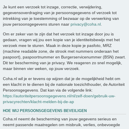
Je kunt een verzoek tot inzage, correctie, verwijdering,
gegevensoverdraging van je persoonsgegevens of verzoek tot
intrekking van je toestemming of bezwaar op de verwerking van
jouw persoonsgegevens sturen naar
privacy@coha.nl
.
Om er zeker van te zijn dat het verzoek tot inzage door jou is
gedaan, vragen wij jou een kopie van je identiteitsbewijs met het
verzoek mee te sturen. Maak in deze kopie je pasfoto, MRZ
(machine readable zone, de strook met nummers onderaan het
paspoort), paspoortnummer en Burgerservicenummer (BSN) zwart.
Dit ter bescherming van je privacy. We reageren zo snel mogelijk,
maar binnen vier weken, op jouw verzoek.
Coha.nl wil je er tevens op wijzen dat je de mogelijkheid hebt om
een klacht in te dienen bij de nationale toezichthouder, de Autoriteit
Persoonsgegevens. Dat kan via de volgende link:
https://autoriteitpersoonsgegevens.nl/nl/zelf-doen/gebruik-uw-
privacyrechten/klacht-melden-bij-de-ap
HOE WIJ PERSOONSGEGEVENS BEVEILIGEN
Coha.nl neemt de bescherming van jouw gegevens serieus en
neemt passende maatregelen om misbruik, verlies, onbevoegde