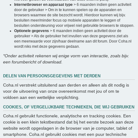
Internetbrowser en apparaat type
> 6 maanden indien geen activiteit
door de gebruiker > Om in te kunnen spelen op de apparaten en
browsers waarmee de site bezocht wordt. Hierdoor kunnen wij bijv.
besluiten meer/minder focus op mobiele apparaten te leggen of
besluiten ondersteuning voor vrijwel niet gebruikte browsers te stoppen.
Optionele gegevens
> 6 maanden indien geen activiteit door de
gebruiker > Als de gebruiker het invullen van deze gegevens ziet als
een meerwaarde voor zijn/haar deelname aan dit forum. Door Coha.nl
wordt niks met deze gegevens gedaan.
*Onder activiteit rekenen wij enige vorm van interactie, zoals bijv.
een forumbericht of download.
DELEN VAN PERSOONSGEGEVENS MET DERDEN
Coha.nl verstrekt uitsluitend aan derden en alleen als dit nodig is
voor de uitvoering van onze overeenkomst met jou of om te
voldoen aan een wettelijke verplichting.
COOKIES, OF VERGELIJKBARE TECHNIEKEN, DIE WIJ GEBRUIKEN
Coha.nl gebruikt functionele, analytische en tracking cookies. Een
cookie is een klein tekstbestand dat bij het eerste bezoek aan deze
website wordt opgeslagen in de browser van je computer, tablet of
smartphone. Coha.nl gebruikt cookies met een puur technische