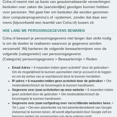
Coha.nl neemt niet op basis van geautomatiseerde verwerkingen
besluiten over zaken die (aanzienlijke) gevolgen kunnen hebben
voor personen. Het gaat hier om besluiten die worden genomen
door computerprogramma's of -systemen, zonder dat daar een
mens (bijvoorbeeld een teamlid van Coha.nl) tussen zit.
HOE LANG WE PERSOONSGEGEVENS BEWAREN
Coha.nl bewaart je persoonsgegevens niet langer dan strikt nodig
is om de doelen te realiseren waarvoor je gegevens worden
verzameld. Wij hanteren de volgende bewaartermijnen voor de
volgende (categorieën) van persoonsgegevens:
(Categorie) persoonsgegevens > Bewaartermijn > Reden
Email Adres
> 6 maanden indien geen activiteit* door de gebruiker>
Om de mogelijkheid te kunnen aanmelden met je account in te loggen
en om bij verlies van je wachtwoord deze te kunnen herstellen.
IP-adres > 6 maanden indien geen activiteit door de gebruiker
> Om
moderatietechnisch de forumregels te kunnen handhaven.
Gegevens over jouw activiteiten op onze website
> 6 maanden indien
geen activiteit door de gebruiker > Om moderatietechnisch de
forumregels te kunnen handhaven.
Gegevens over jouw surfgedrag over verschillende websites heen.
>
Tot 1 jaar > Om een advertentie via het advertentienetwerk van Google
(Adsense) te kunnen tonen, dit wordt afgehandeld door Google zelf en
hiervoor gelden de voorwaarden van deze externe partij.