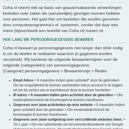
Coha.nl neemt niet op basis van geautomatiseerde verwerkingen
besluiten over zaken die (aanzienlijke) gevolgen kunnen hebben
voor personen. Het gaat hier om besluiten die worden genomen
door computerprogramma's of -systemen, zonder dat daar een
mens (bijvoorbeeld een teamlid van Coha.nl) tussen zit.
HOE LANG WE PERSOONSGEGEVENS BEWAREN
Coha.nl bewaart je persoonsgegevens niet langer dan strikt nodig
is om de doelen te realiseren waarvoor je gegevens worden
verzameld. Wij hanteren de volgende bewaartermijnen voor de
volgende (categorieën) van persoonsgegevens:
(Categorie) persoonsgegevens > Bewaartermijn > Reden
Email Adres
> 6 maanden indien geen activiteit* door de gebruiker>
Om de mogelijkheid te kunnen aanmelden met je account in te loggen
en om bij verlies van je wachtwoord deze te kunnen herstellen.
IP-adres > 6 maanden indien geen activiteit door de gebruiker
> Om
moderatietechnisch de forumregels te kunnen handhaven.
Gegevens over jouw activiteiten op onze website
> 6 maanden indien
geen activiteit door de gebruiker > Om moderatietechnisch de
forumregels te kunnen handhaven.
Gegevens over jouw surfgedrag over verschillende websites heen.
>
Tot 1 jaar > Om een advertentie via het advertentienetwerk van Google