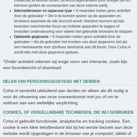
(Adsense) te kunnen tonen, dit wordt afgehandeld door Google zelf en
hiervoor gelden de voorwaarden van deze externe partij.
Internetbrowser en apparaat type
> 6 maanden indien geen activiteit
door de gebruiker > Om in te kunnen spelen op de apparaten en
browsers waarmee de site bezocht wordt. Hierdoor kunnen wij bijv.
besluiten meer/minder focus op mobiele apparaten te leggen of
besluiten ondersteuning voor vrijwel niet gebruikte browsers te stoppen.
Optionele gegevens
> 6 maanden indien geen activiteit door de
gebruiker > Als de gebruiker het invullen van deze gegevens ziet als
een meerwaarde voor zijn/haar deelname aan dit forum. Door Coha.nl
wordt niks met deze gegevens gedaan.
*Onder activiteit rekenen wij enige vorm van interactie, zoals bijv.
een forumbericht of download.
DELEN VAN PERSOONSGEGEVENS MET DERDEN
Coha.nl verstrekt uitsluitend aan derden en alleen als dit nodig is
voor de uitvoering van onze overeenkomst met jou of om te
voldoen aan een wettelijke verplichting.
COOKIES, OF VERGELIJKBARE TECHNIEKEN, DIE WIJ GEBRUIKEN
Coha.nl gebruikt functionele, analytische en tracking cookies. Een
cookie is een klein tekstbestand dat bij het eerste bezoek aan deze
website wordt opgeslagen in de browser van je computer, tablet of