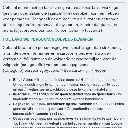
Coha.nl neemt niet op basis van geautomatiseerde verwerkingen
besluiten over zaken die (aanzienlijke) gevolgen kunnen hebben
voor personen. Het gaat hier om besluiten die worden genomen
door computerprogramma's of -systemen, zonder dat daar een
mens (bijvoorbeeld een teamlid van Coha.nl) tussen zit.
HOE LANG WE PERSOONSGEGEVENS BEWAREN
Coha.nl bewaart je persoonsgegevens niet langer dan strikt nodig
is om de doelen te realiseren waarvoor je gegevens worden
verzameld. Wij hanteren de volgende bewaartermijnen voor de
volgende (categorieën) van persoonsgegevens:
(Categorie) persoonsgegevens > Bewaartermijn > Reden
Email Adres
> 6 maanden indien geen activiteit* door de gebruiker>
Om de mogelijkheid te kunnen aanmelden met je account in te loggen
en om bij verlies van je wachtwoord deze te kunnen herstellen.
IP-adres > 6 maanden indien geen activiteit door de gebruiker
> Om
moderatietechnisch de forumregels te kunnen handhaven.
Gegevens over jouw activiteiten op onze website
> 6 maanden indien
geen activiteit door de gebruiker > Om moderatietechnisch de
forumregels te kunnen handhaven.
Gegevens over jouw surfgedrag over verschillende websites heen.
>
Tot 1 jaar > Om een advertentie via het advertentienetwerk van Google