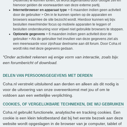
(Adsense) te kunnen tonen, dit wordt afgehandeld door Google zelf en
hiervoor gelden de voorwaarden van deze externe partij.
Internetbrowser en apparaat type
> 6 maanden indien geen activiteit
door de gebruiker > Om in te kunnen spelen op de apparaten en
browsers waarmee de site bezocht wordt. Hierdoor kunnen wij bijv.
besluiten meer/minder focus op mobiele apparaten te leggen of
besluiten ondersteuning voor vrijwel niet gebruikte browsers te stoppen.
Optionele gegevens
> 6 maanden indien geen activiteit door de
gebruiker > Als de gebruiker het invullen van deze gegevens ziet als
een meerwaarde voor zijn/haar deelname aan dit forum. Door Coha.nl
wordt niks met deze gegevens gedaan.
*Onder activiteit rekenen wij enige vorm van interactie, zoals bijv.
een forumbericht of download.
DELEN VAN PERSOONSGEGEVENS MET DERDEN
Coha.nl verstrekt uitsluitend aan derden en alleen als dit nodig is
voor de uitvoering van onze overeenkomst met jou of om te
voldoen aan een wettelijke verplichting.
COOKIES, OF VERGELIJKBARE TECHNIEKEN, DIE WIJ GEBRUIKEN
Coha.nl gebruikt functionele, analytische en tracking cookies. Een
cookie is een klein tekstbestand dat bij het eerste bezoek aan deze
website wordt opgeslagen in de browser van je computer, tablet of