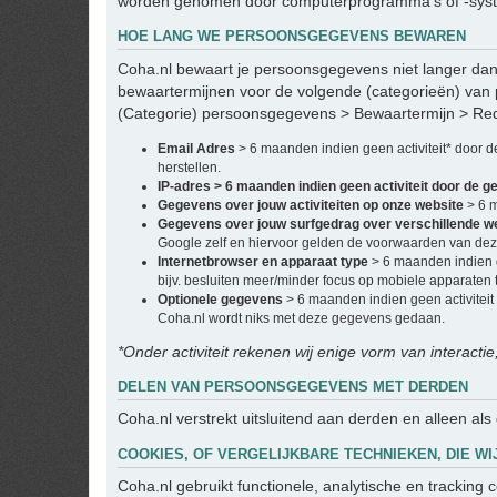
worden genomen door computerprogramma's of -system
HOE LANG WE PERSOONSGEGEVENS BEWAREN
Coha.nl bewaart je persoonsgegevens niet langer dan 
bewaartermijnen voor de volgende (categorieën) van
(Categorie) persoonsgegevens > Bewaartermijn > Re
Email Adres
> 6 maanden indien geen activiteit* door 
herstellen.
IP-adres > 6 maanden indien geen activiteit door de g
Gegevens over jouw activiteiten op onze website
> 6 
Gegevens over jouw surfgedrag over verschillende w
Google zelf en hiervoor gelden de voorwaarden van deze
Internetbrowser en apparaat type
> 6 maanden indien g
bijv. besluiten meer/minder focus op mobiele apparaten t
Optionele gegevens
> 6 maanden indien geen activiteit
Coha.nl wordt niks met deze gegevens gedaan.
*Onder activiteit rekenen wij enige vorm van interactie
DELEN VAN PERSOONSGEGEVENS MET DERDEN
Coha.nl verstrekt uitsluitend aan derden en alleen als
COOKIES, OF VERGELIJKBARE TECHNIEKEN, DIE WI
Coha.nl gebruikt functionele, analytische en tracking