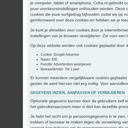
je computer, tablet of smartphone. Coha.nl gebruikt c
jouw voorkeursinstellingen onthouden worden. Deze c
cookies die jouw surfgedrag bijhouden zodat we op m
geïnformeerd over deze cookies en hebben we je toe
Je kunt je afmelden voor cookies door je internetbrows
instellingen van je browser verwijderen. Zie voor een t
Op deze website worden ook cookies geplaatst door de
Cookie: Google Adsense
Naam: IDE
Functie: Advertenties weergeven
Bewaartermijn: Tot 1 jaar
Er kunnen meerdere vergelijkbaare cookies geplaatst w
gezien de aard hiervan niet erg nuttig. Voor aanvulle
GEGEVENS INZIEN, AANPASSEN OF VERWIJDEREN
Optionele gegevens kunnen door de gebruikers zelf i
het gebruikersaccount meer is dan kan dezelfde proc
Je hebt het recht om je persoonsgegevens in te zien, 
trekken of bezwaar te maken tegen de verwerking van
verzoek kan indienen om de persoonsgegevens die wij