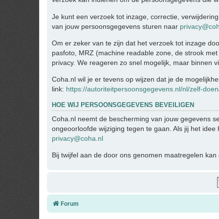
Je kunt een verzoek tot inzage, correctie, verwijder
van jouw persoonsgegevens sturen naar
privacy@coh
Om er zeker van te zijn dat het verzoek tot inzage doo
pasfoto, MRZ (machine readable zone, de strook met
privacy. We reageren zo snel mogelijk, maar binnen v
Coha.nl wil je er tevens op wijzen dat je de mogelijkh
link:
https://autoriteitpersoonsgegevens.nl/nl/zelf-doe
HOE WIJ PERSOONSGEGEVENS BEVEILIGEN
Coha.nl neemt de bescherming van jouw gegevens se
ongeoorloofde wijziging tegen te gaan. Als jij het ide
privacy@coha.nl
Bij twijfel aan de door ons genomen maatregelen kan d
Forum