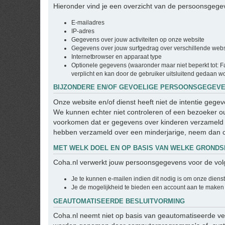
Hieronder vind je een overzicht van de persoonsgegev
E-mailadres
IP-adres
Gegevens over jouw activiteiten op onze website
Gegevens over jouw surfgedrag over verschillende websit
Internetbrowser en apparaat type
Optionele gegevens (waaronder maar niet beperkt tot: Fa
verplicht en kan door de gebruiker uitsluitend gedaan wo
BIJZONDERE EN/OF GEVOELIGE PERSOONSGEGEVE
Onze website en/of dienst heeft niet de intentie geg
We kunnen echter niet controleren of een bezoeker oud
voorkomen dat er gegevens over kinderen verzameld w
hebben verzameld over een minderjarige, neem dan c
MET WELK DOEL EN OP BASIS VAN WELKE GRON
Coha.nl verwerkt jouw persoonsgegevens voor de vol
Je te kunnen e-mailen indien dit nodig is om onze diens
Je de mogelijkheid te bieden een account aan te maken
GEAUTOMATISEERDE BESLUITVORMING
Coha.nl neemt niet op basis van geautomatiseerde ver