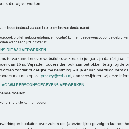
ens die wij verwerken:
es heen (indirect via een later omschreven derde partij)
cebook profiel, geboortedatum, en locatie) kunnen desgewenst door de gebruiker a
rden wanneer hij/zij dit wenst.
NS DIE WIJ VERWERKEN
evens te verzamelen over websitebezoekers die jonger zijn dan 16 jaar.
er dan 16 is. Wij raden ouders dan ook aan betrokken te zijn bij de on
orden zonder ouderlijke toestemming. Als je er van overtuigd bent da
ontact met ons op via
privacy@coha.nl
, dan verwijderen wij deze infor
DSLAG WIJ PERSOONSGEGEVENS VERWERKEN
gende doelen:
tverlening uit te kunnen voeren
werkingen besluiten over zaken die (aanzienlijke) gevolgen kunnen he