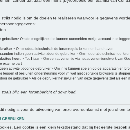
en, zonder dat daar een mens (bijvoorbeeld een teamlid van Coha.nl)
strikt nodig is om de doelen te realiseren waarvoor je gegevens word
 persoonsgegevens:
den
de gebruiker> Om de mogelijkheid te kunnen aanmelden met je account in te loggen
ebruiker
> Om moderatietechnisch de forumregels te kunnen handhaven.
maanden indien geen activiteit door de gebruiker > Om moderatietechnisch de for
ebsites heen.
> Tot 1 jaar > Om een advertentie via het advertentienetwerk van Go
 externe partij.
een activiteit door de gebruiker > Om in te kunnen spelen op de apparaten en br
e leggen of besluiten ondersteuning voor vrijwel niet gebruikte browsers te stoppe
 door de gebruiker > Als de gebruiker het invullen van deze gegevens ziet als een
, zoals bijv. een forumbericht of download.
 dit nodig is voor de uitvoering van onze overeenkomst met jou of om te
J GEBRUIKEN
 cookies. Een cookie is een klein tekstbestand dat bij het eerste bezo