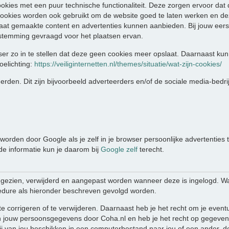
ookies met een puur technische functionaliteit. Deze zorgen ervoor dat
ookies worden ook gebruikt om de website goed te laten werken en de
aat gemaakte content en advertenties kunnen aanbieden. Bij jouw eers
stemming gevraagd voor het plaatsen ervan.
er zo in te stellen dat deze geen cookies meer opslaat. Daarnaast kun 
oelichting:
https://veiliginternetten.nl/themes/situatie/wat-zijn-cookies/
rden. Dit zijn bijvoorbeeld adverteerders en/of de sociale media-bedri
orden door Google als je zelf in je browser persoonlijke advertenties 
nde informatie kun je daarom bij
Google zelf
terecht.
ngezien, verwijderd en aangepast worden wanneer deze is ingelogd. W
edure als hieronder beschreven gevolgd worden.
te corrigeren of te verwijderen. Daarnaast heb je het recht om je eve
 jouw persoonsgegevens door Coha.nl en heb je het recht op gegevens
 van jou beschikken in een computerbestand naar jou of een ander, do