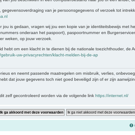
ing, gegevensoverdraging van je persoonsgegevens of verzoek tot intre
a.nl
r jou is gedaan, vragen wij jou een kopie van je identiteitsbewijs met 
 nummers onderaan het paspoort), paspoortnummer en Burgerservicen
ier weken, op jouw verzoek.
eid hebt om een klacht in te dienen bij de nationale toezichthouder, de
n/gebruik-uw-privacyrechten/klacht-melden-bij-de-ap
rieus en neemt passende maatregelen om misbruik, verlies, onbevo
e hebt dat jouw gegevens toch niet goed beveiligd zijn of er zijn aanwij
it zelf gecontroleerd worden via de volgende link
https://internet.nl/