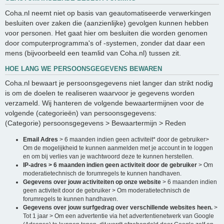
Coha.nl neemt niet op basis van geautomatiseerde verwerkingen
besluiten over zaken die (aanzienlijke) gevolgen kunnen hebben
voor personen. Het gaat hier om besluiten die worden genomen
door computerprogramma's of -systemen, zonder dat daar een
mens (bijvoorbeeld een teamlid van Coha.nl) tussen zit.
HOE LANG WE PERSOONSGEGEVENS BEWAREN
Coha.nl bewaart je persoonsgegevens niet langer dan strikt nodig
is om de doelen te realiseren waarvoor je gegevens worden
verzameld. Wij hanteren de volgende bewaartermijnen voor de
volgende (categorieën) van persoonsgegevens:
(Categorie) persoonsgegevens > Bewaartermijn > Reden
Email Adres
> 6 maanden indien geen activiteit* door de gebruiker>
Om de mogelijkheid te kunnen aanmelden met je account in te loggen
en om bij verlies van je wachtwoord deze te kunnen herstellen.
IP-adres > 6 maanden indien geen activiteit door de gebruiker
> Om
moderatietechnisch de forumregels te kunnen handhaven.
Gegevens over jouw activiteiten op onze website
> 6 maanden indien
geen activiteit door de gebruiker > Om moderatietechnisch de
forumregels te kunnen handhaven.
Gegevens over jouw surfgedrag over verschillende websites heen.
>
Tot 1 jaar > Om een advertentie via het advertentienetwerk van Google