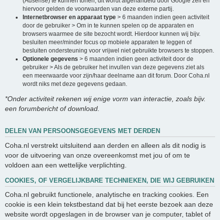
(Adsense) te kunnen tonen, dit wordt afgehandeld door Google zelf en
hiervoor gelden de voorwaarden van deze externe partij.
Internetbrowser en apparaat type
> 6 maanden indien geen activiteit
door de gebruiker > Om in te kunnen spelen op de apparaten en
browsers waarmee de site bezocht wordt. Hierdoor kunnen wij bijv.
besluiten meer/minder focus op mobiele apparaten te leggen of
besluiten ondersteuning voor vrijwel niet gebruikte browsers te stoppen.
Optionele gegevens
> 6 maanden indien geen activiteit door de
gebruiker > Als de gebruiker het invullen van deze gegevens ziet als
een meerwaarde voor zijn/haar deelname aan dit forum. Door Coha.nl
wordt niks met deze gegevens gedaan.
*Onder activiteit rekenen wij enige vorm van interactie, zoals bijv.
een forumbericht of download.
DELEN VAN PERSOONSGEGEVENS MET DERDEN
Coha.nl verstrekt uitsluitend aan derden en alleen als dit nodig is
voor de uitvoering van onze overeenkomst met jou of om te
voldoen aan een wettelijke verplichting.
COOKIES, OF VERGELIJKBARE TECHNIEKEN, DIE WIJ GEBRUIKEN
Coha.nl gebruikt functionele, analytische en tracking cookies. Een
cookie is een klein tekstbestand dat bij het eerste bezoek aan deze
website wordt opgeslagen in de browser van je computer, tablet of