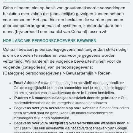
Coha.nl neemt niet op basis van geautomatiseerde verwerkingen
besluiten over zaken die (aanzienlijke) gevolgen kunnen hebben
voor personen. Het gaat hier om besluiten die worden genomen
door computerprogramma's of -systemen, zonder dat daar een
mens (bijvoorbeeld een teamlid van Coha.nl) tussen zit.
HOE LANG WE PERSOONSGEGEVENS BEWAREN
Coha.nl bewaart je persoonsgegevens niet langer dan strikt nodig
is om de doelen te realiseren waarvoor je gegevens worden
verzameld. Wij hanteren de volgende bewaartermijnen voor de
volgende (categorieën) van persoonsgegevens:
(Categorie) persoonsgegevens > Bewaartermijn > Reden
Email Adres
> 6 maanden indien geen activiteit* door de gebruiker>
Om de mogelijkheid te kunnen aanmelden met je account in te loggen
en om bij verlies van je wachtwoord deze te kunnen herstellen.
IP-adres > 6 maanden indien geen activiteit door de gebruiker
> Om
moderatietechnisch de forumregels te kunnen handhaven.
Gegevens over jouw activiteiten op onze website
> 6 maanden indien
geen activiteit door de gebruiker > Om moderatietechnisch de
forumregels te kunnen handhaven.
Gegevens over jouw surfgedrag over verschillende websites heen.
>
Tot 1 jaar > Om een advertentie via het advertentienetwerk van Google