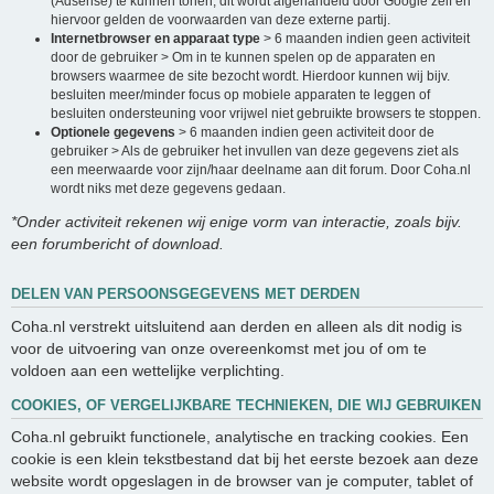
(Adsense) te kunnen tonen, dit wordt afgehandeld door Google zelf en
hiervoor gelden de voorwaarden van deze externe partij.
Internetbrowser en apparaat type
> 6 maanden indien geen activiteit
door de gebruiker > Om in te kunnen spelen op de apparaten en
browsers waarmee de site bezocht wordt. Hierdoor kunnen wij bijv.
besluiten meer/minder focus op mobiele apparaten te leggen of
besluiten ondersteuning voor vrijwel niet gebruikte browsers te stoppen.
Optionele gegevens
> 6 maanden indien geen activiteit door de
gebruiker > Als de gebruiker het invullen van deze gegevens ziet als
een meerwaarde voor zijn/haar deelname aan dit forum. Door Coha.nl
wordt niks met deze gegevens gedaan.
*Onder activiteit rekenen wij enige vorm van interactie, zoals bijv.
een forumbericht of download.
DELEN VAN PERSOONSGEGEVENS MET DERDEN
Coha.nl verstrekt uitsluitend aan derden en alleen als dit nodig is
voor de uitvoering van onze overeenkomst met jou of om te
voldoen aan een wettelijke verplichting.
COOKIES, OF VERGELIJKBARE TECHNIEKEN, DIE WIJ GEBRUIKEN
Coha.nl gebruikt functionele, analytische en tracking cookies. Een
cookie is een klein tekstbestand dat bij het eerste bezoek aan deze
website wordt opgeslagen in de browser van je computer, tablet of