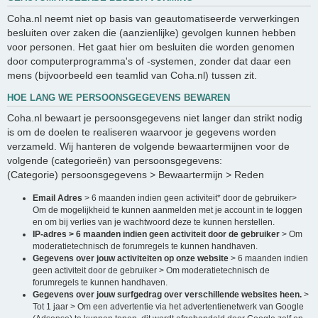
Coha.nl neemt niet op basis van geautomatiseerde verwerkingen
besluiten over zaken die (aanzienlijke) gevolgen kunnen hebben
voor personen. Het gaat hier om besluiten die worden genomen
door computerprogramma's of -systemen, zonder dat daar een
mens (bijvoorbeeld een teamlid van Coha.nl) tussen zit.
HOE LANG WE PERSOONSGEGEVENS BEWAREN
Coha.nl bewaart je persoonsgegevens niet langer dan strikt nodig
is om de doelen te realiseren waarvoor je gegevens worden
verzameld. Wij hanteren de volgende bewaartermijnen voor de
volgende (categorieën) van persoonsgegevens:
(Categorie) persoonsgegevens > Bewaartermijn > Reden
Email Adres
> 6 maanden indien geen activiteit* door de gebruiker>
Om de mogelijkheid te kunnen aanmelden met je account in te loggen
en om bij verlies van je wachtwoord deze te kunnen herstellen.
IP-adres > 6 maanden indien geen activiteit door de gebruiker
> Om
moderatietechnisch de forumregels te kunnen handhaven.
Gegevens over jouw activiteiten op onze website
> 6 maanden indien
geen activiteit door de gebruiker > Om moderatietechnisch de
forumregels te kunnen handhaven.
Gegevens over jouw surfgedrag over verschillende websites heen.
>
Tot 1 jaar > Om een advertentie via het advertentienetwerk van Google