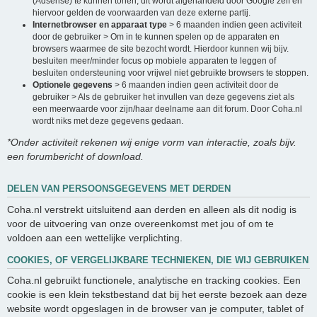
(Adsense) te kunnen tonen, dit wordt afgehandeld door Google zelf en
hiervoor gelden de voorwaarden van deze externe partij.
Internetbrowser en apparaat type
> 6 maanden indien geen activiteit
door de gebruiker > Om in te kunnen spelen op de apparaten en
browsers waarmee de site bezocht wordt. Hierdoor kunnen wij bijv.
besluiten meer/minder focus op mobiele apparaten te leggen of
besluiten ondersteuning voor vrijwel niet gebruikte browsers te stoppen.
Optionele gegevens
> 6 maanden indien geen activiteit door de
gebruiker > Als de gebruiker het invullen van deze gegevens ziet als
een meerwaarde voor zijn/haar deelname aan dit forum. Door Coha.nl
wordt niks met deze gegevens gedaan.
*Onder activiteit rekenen wij enige vorm van interactie, zoals bijv.
een forumbericht of download.
DELEN VAN PERSOONSGEGEVENS MET DERDEN
Coha.nl verstrekt uitsluitend aan derden en alleen als dit nodig is
voor de uitvoering van onze overeenkomst met jou of om te
voldoen aan een wettelijke verplichting.
COOKIES, OF VERGELIJKBARE TECHNIEKEN, DIE WIJ GEBRUIKEN
Coha.nl gebruikt functionele, analytische en tracking cookies. Een
cookie is een klein tekstbestand dat bij het eerste bezoek aan deze
website wordt opgeslagen in de browser van je computer, tablet of