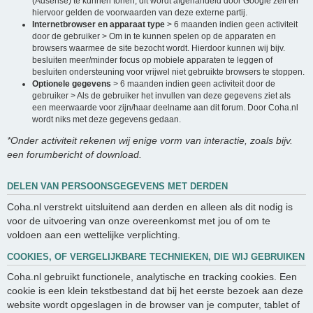
(Adsense) te kunnen tonen, dit wordt afgehandeld door Google zelf en
hiervoor gelden de voorwaarden van deze externe partij.
Internetbrowser en apparaat type
> 6 maanden indien geen activiteit
door de gebruiker > Om in te kunnen spelen op de apparaten en
browsers waarmee de site bezocht wordt. Hierdoor kunnen wij bijv.
besluiten meer/minder focus op mobiele apparaten te leggen of
besluiten ondersteuning voor vrijwel niet gebruikte browsers te stoppen.
Optionele gegevens
> 6 maanden indien geen activiteit door de
gebruiker > Als de gebruiker het invullen van deze gegevens ziet als
een meerwaarde voor zijn/haar deelname aan dit forum. Door Coha.nl
wordt niks met deze gegevens gedaan.
*Onder activiteit rekenen wij enige vorm van interactie, zoals bijv.
een forumbericht of download.
DELEN VAN PERSOONSGEGEVENS MET DERDEN
Coha.nl verstrekt uitsluitend aan derden en alleen als dit nodig is
voor de uitvoering van onze overeenkomst met jou of om te
voldoen aan een wettelijke verplichting.
COOKIES, OF VERGELIJKBARE TECHNIEKEN, DIE WIJ GEBRUIKEN
Coha.nl gebruikt functionele, analytische en tracking cookies. Een
cookie is een klein tekstbestand dat bij het eerste bezoek aan deze
website wordt opgeslagen in de browser van je computer, tablet of