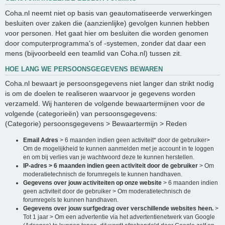
Coha.nl neemt niet op basis van geautomatiseerde verwerkingen
besluiten over zaken die (aanzienlijke) gevolgen kunnen hebben
voor personen. Het gaat hier om besluiten die worden genomen
door computerprogramma's of -systemen, zonder dat daar een
mens (bijvoorbeeld een teamlid van Coha.nl) tussen zit.
HOE LANG WE PERSOONSGEGEVENS BEWAREN
Coha.nl bewaart je persoonsgegevens niet langer dan strikt nodig
is om de doelen te realiseren waarvoor je gegevens worden
verzameld. Wij hanteren de volgende bewaartermijnen voor de
volgende (categorieën) van persoonsgegevens:
(Categorie) persoonsgegevens > Bewaartermijn > Reden
Email Adres
> 6 maanden indien geen activiteit* door de gebruiker>
Om de mogelijkheid te kunnen aanmelden met je account in te loggen
en om bij verlies van je wachtwoord deze te kunnen herstellen.
IP-adres > 6 maanden indien geen activiteit door de gebruiker
> Om
moderatietechnisch de forumregels te kunnen handhaven.
Gegevens over jouw activiteiten op onze website
> 6 maanden indien
geen activiteit door de gebruiker > Om moderatietechnisch de
forumregels te kunnen handhaven.
Gegevens over jouw surfgedrag over verschillende websites heen.
>
Tot 1 jaar > Om een advertentie via het advertentienetwerk van Google