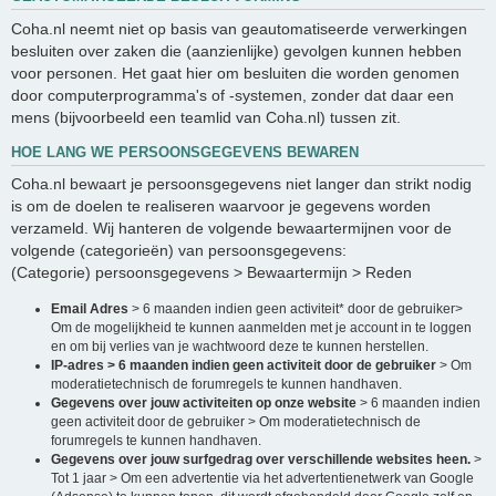
Coha.nl neemt niet op basis van geautomatiseerde verwerkingen
besluiten over zaken die (aanzienlijke) gevolgen kunnen hebben
voor personen. Het gaat hier om besluiten die worden genomen
door computerprogramma's of -systemen, zonder dat daar een
mens (bijvoorbeeld een teamlid van Coha.nl) tussen zit.
HOE LANG WE PERSOONSGEGEVENS BEWAREN
Coha.nl bewaart je persoonsgegevens niet langer dan strikt nodig
is om de doelen te realiseren waarvoor je gegevens worden
verzameld. Wij hanteren de volgende bewaartermijnen voor de
volgende (categorieën) van persoonsgegevens:
(Categorie) persoonsgegevens > Bewaartermijn > Reden
Email Adres
> 6 maanden indien geen activiteit* door de gebruiker>
Om de mogelijkheid te kunnen aanmelden met je account in te loggen
en om bij verlies van je wachtwoord deze te kunnen herstellen.
IP-adres > 6 maanden indien geen activiteit door de gebruiker
> Om
moderatietechnisch de forumregels te kunnen handhaven.
Gegevens over jouw activiteiten op onze website
> 6 maanden indien
geen activiteit door de gebruiker > Om moderatietechnisch de
forumregels te kunnen handhaven.
Gegevens over jouw surfgedrag over verschillende websites heen.
>
Tot 1 jaar > Om een advertentie via het advertentienetwerk van Google