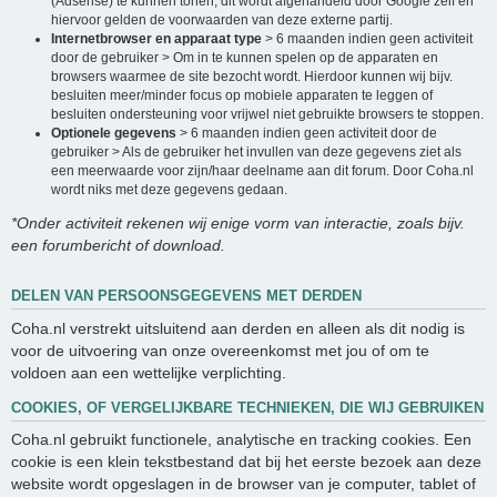
(Adsense) te kunnen tonen, dit wordt afgehandeld door Google zelf en
hiervoor gelden de voorwaarden van deze externe partij.
Internetbrowser en apparaat type
> 6 maanden indien geen activiteit
door de gebruiker > Om in te kunnen spelen op de apparaten en
browsers waarmee de site bezocht wordt. Hierdoor kunnen wij bijv.
besluiten meer/minder focus op mobiele apparaten te leggen of
besluiten ondersteuning voor vrijwel niet gebruikte browsers te stoppen.
Optionele gegevens
> 6 maanden indien geen activiteit door de
gebruiker > Als de gebruiker het invullen van deze gegevens ziet als
een meerwaarde voor zijn/haar deelname aan dit forum. Door Coha.nl
wordt niks met deze gegevens gedaan.
*Onder activiteit rekenen wij enige vorm van interactie, zoals bijv.
een forumbericht of download.
DELEN VAN PERSOONSGEGEVENS MET DERDEN
Coha.nl verstrekt uitsluitend aan derden en alleen als dit nodig is
voor de uitvoering van onze overeenkomst met jou of om te
voldoen aan een wettelijke verplichting.
COOKIES, OF VERGELIJKBARE TECHNIEKEN, DIE WIJ GEBRUIKEN
Coha.nl gebruikt functionele, analytische en tracking cookies. Een
cookie is een klein tekstbestand dat bij het eerste bezoek aan deze
website wordt opgeslagen in de browser van je computer, tablet of