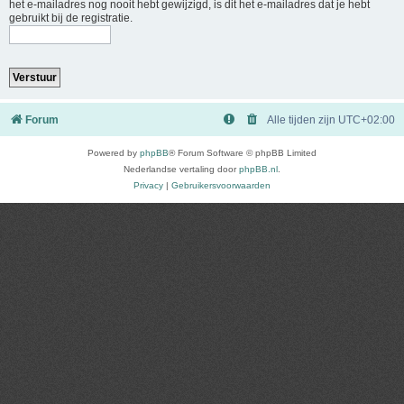
het e-mailadres nog nooit hebt gewijzigd, is dit het e-mailadres dat je hebt
gebruikt bij de registratie.
Forum
Alle tijden zijn
UTC+02:00
Powered by
phpBB
® Forum Software © phpBB Limited
Nederlandse vertaling door
phpBB.nl
.
Privacy
|
Gebruikersvoorwaarden