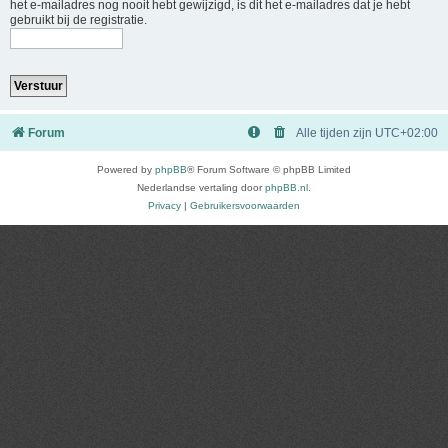
het e-mailadres nog nooit hebt gewijzigd, is dit het e-mailadres dat je hebt
gebruikt bij de registratie.
Forum
Alle tijden zijn
UTC+02:00
Powered by
phpBB
® Forum Software © phpBB Limited
Nederlandse vertaling door
phpBB.nl
.
Privacy
|
Gebruikersvoorwaarden