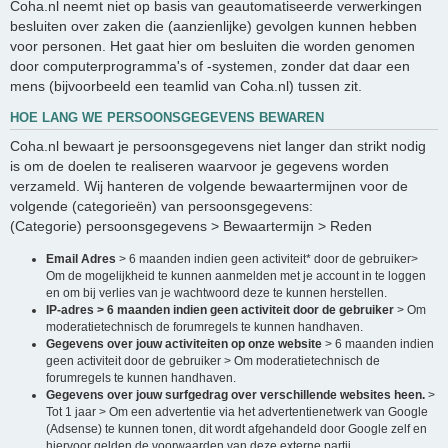
Coha.nl neemt niet op basis van geautomatiseerde verwerkingen
besluiten over zaken die (aanzienlijke) gevolgen kunnen hebben
voor personen. Het gaat hier om besluiten die worden genomen
door computerprogramma's of -systemen, zonder dat daar een
mens (bijvoorbeeld een teamlid van Coha.nl) tussen zit.
HOE LANG WE PERSOONSGEGEVENS BEWAREN
Coha.nl bewaart je persoonsgegevens niet langer dan strikt nodig
is om de doelen te realiseren waarvoor je gegevens worden
verzameld. Wij hanteren de volgende bewaartermijnen voor de
volgende (categorieën) van persoonsgegevens:
(Categorie) persoonsgegevens > Bewaartermijn > Reden
Email Adres
> 6 maanden indien geen activiteit* door de gebruiker>
Om de mogelijkheid te kunnen aanmelden met je account in te loggen
en om bij verlies van je wachtwoord deze te kunnen herstellen.
IP-adres > 6 maanden indien geen activiteit door de gebruiker
> Om
moderatietechnisch de forumregels te kunnen handhaven.
Gegevens over jouw activiteiten op onze website
> 6 maanden indien
geen activiteit door de gebruiker > Om moderatietechnisch de
forumregels te kunnen handhaven.
Gegevens over jouw surfgedrag over verschillende websites heen.
>
Tot 1 jaar > Om een advertentie via het advertentienetwerk van Google
(Adsense) te kunnen tonen, dit wordt afgehandeld door Google zelf en
hiervoor gelden de voorwaarden van deze externe partij.