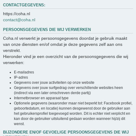
CONTACTGEGEVENS:
https://coha.nl
contact@coha.nl
PERSOONSGEGEVENS DIE WIJ VERWERKEN
Coha.nl verwerkt je persoonsgegevens doordat je gebruik maakt
van onze diensten en/of omdat je deze gegevens zelf aan ons
verstrekt.
Hieronder vind je een overzicht van de persoonsgegevens die wij
verwerken:
E-mailadres
IP-adres
Gegevens over jouw activiteiten op onze website
Gegevens over jouw surfgedrag over verschillende websites heen
(indirect via een later omschreven derde partij)
Internetbrowser en apparaat type
Optionele gegevens (waaronder maar niet beperkt tot: Facebook profiel,
geboortedatum, en locatie) kunnen desgewenst door de gebruiker aan
het gebruikersprofiel toegevoegd worden. Dit is echter niet verplicht en
kan door de gebruiker uitsluitend gedaan worden wanneer hij/zij dit
wenst.
BIJZONDERE EN/OF GEVOELIGE PERSOONSGEGEVENS DIE WIJ