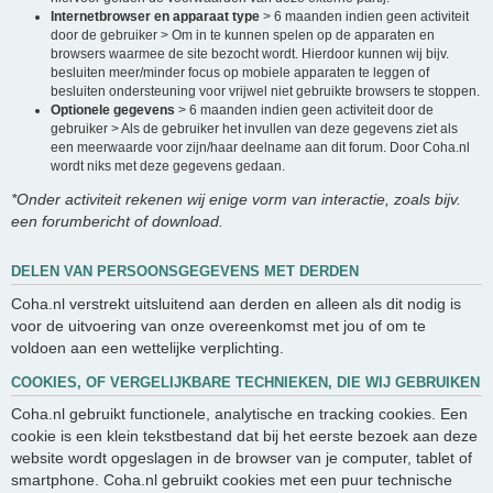
Internetbrowser en apparaat type
> 6 maanden indien geen activiteit
door de gebruiker > Om in te kunnen spelen op de apparaten en
browsers waarmee de site bezocht wordt. Hierdoor kunnen wij bijv.
besluiten meer/minder focus op mobiele apparaten te leggen of
besluiten ondersteuning voor vrijwel niet gebruikte browsers te stoppen.
Optionele gegevens
> 6 maanden indien geen activiteit door de
gebruiker > Als de gebruiker het invullen van deze gegevens ziet als
een meerwaarde voor zijn/haar deelname aan dit forum. Door Coha.nl
wordt niks met deze gegevens gedaan.
*Onder activiteit rekenen wij enige vorm van interactie, zoals bijv.
een forumbericht of download.
DELEN VAN PERSOONSGEGEVENS MET DERDEN
Coha.nl verstrekt uitsluitend aan derden en alleen als dit nodig is
voor de uitvoering van onze overeenkomst met jou of om te
voldoen aan een wettelijke verplichting.
COOKIES, OF VERGELIJKBARE TECHNIEKEN, DIE WIJ GEBRUIKEN
Coha.nl gebruikt functionele, analytische en tracking cookies. Een
cookie is een klein tekstbestand dat bij het eerste bezoek aan deze
website wordt opgeslagen in de browser van je computer, tablet of
smartphone. Coha.nl gebruikt cookies met een puur technische