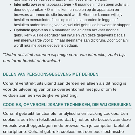
Internetbrowser en apparaat type
> 6 maanden indien geen activiteit
door de gebruiker > Om in te kunnen spelen op de apparaten en
browsers waarmee de site bezocht wordt. Hierdoor kunnen wij bijv.
besluiten meer/minder focus op mobiele apparaten te leggen of
besluiten ondersteuning voor vrijwel niet gebruikte browsers te stoppen.
Optionele gegevens
> 6 maanden indien geen activiteit door de
gebruiker > Als de gebruiker het invullen van deze gegevens ziet als
een meerwaarde voor zijn/haar deelname aan dit forum. Door Coha.nl
wordt niks met deze gegevens gedaan.
*Onder activiteit rekenen wij enige vorm van interactie, zoals bijv.
een forumbericht of download.
DELEN VAN PERSOONSGEGEVENS MET DERDEN
Coha.nl verstrekt uitsluitend aan derden en alleen als dit nodig is
voor de uitvoering van onze overeenkomst met jou of om te
voldoen aan een wettelijke verplichting.
COOKIES, OF VERGELIJKBARE TECHNIEKEN, DIE WIJ GEBRUIKEN
Coha.nl gebruikt functionele, analytische en tracking cookies. Een
cookie is een klein tekstbestand dat bij het eerste bezoek aan deze
website wordt opgeslagen in de browser van je computer, tablet of
smartphone. Coha.nl gebruikt cookies met een puur technische