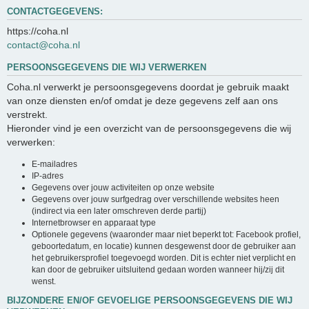
CONTACTGEGEVENS:
https://coha.nl
contact@coha.nl
PERSOONSGEGEVENS DIE WIJ VERWERKEN
Coha.nl verwerkt je persoonsgegevens doordat je gebruik maakt
van onze diensten en/of omdat je deze gegevens zelf aan ons
verstrekt.
Hieronder vind je een overzicht van de persoonsgegevens die wij
verwerken:
E-mailadres
IP-adres
Gegevens over jouw activiteiten op onze website
Gegevens over jouw surfgedrag over verschillende websites heen
(indirect via een later omschreven derde partij)
Internetbrowser en apparaat type
Optionele gegevens (waaronder maar niet beperkt tot: Facebook profiel,
geboortedatum, en locatie) kunnen desgewenst door de gebruiker aan
het gebruikersprofiel toegevoegd worden. Dit is echter niet verplicht en
kan door de gebruiker uitsluitend gedaan worden wanneer hij/zij dit
wenst.
BIJZONDERE EN/OF GEVOELIGE PERSOONSGEGEVENS DIE WIJ