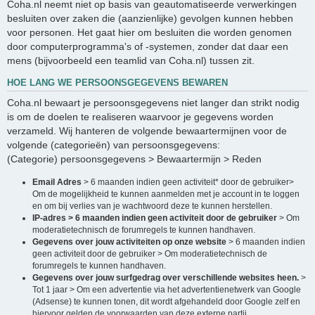
Coha.nl neemt niet op basis van geautomatiseerde verwerkingen
besluiten over zaken die (aanzienlijke) gevolgen kunnen hebben
voor personen. Het gaat hier om besluiten die worden genomen
door computerprogramma's of -systemen, zonder dat daar een
mens (bijvoorbeeld een teamlid van Coha.nl) tussen zit.
HOE LANG WE PERSOONSGEGEVENS BEWAREN
Coha.nl bewaart je persoonsgegevens niet langer dan strikt nodig
is om de doelen te realiseren waarvoor je gegevens worden
verzameld. Wij hanteren de volgende bewaartermijnen voor de
volgende (categorieën) van persoonsgegevens:
(Categorie) persoonsgegevens > Bewaartermijn > Reden
Email Adres
> 6 maanden indien geen activiteit* door de gebruiker>
Om de mogelijkheid te kunnen aanmelden met je account in te loggen
en om bij verlies van je wachtwoord deze te kunnen herstellen.
IP-adres > 6 maanden indien geen activiteit door de gebruiker
> Om
moderatietechnisch de forumregels te kunnen handhaven.
Gegevens over jouw activiteiten op onze website
> 6 maanden indien
geen activiteit door de gebruiker > Om moderatietechnisch de
forumregels te kunnen handhaven.
Gegevens over jouw surfgedrag over verschillende websites heen.
>
Tot 1 jaar > Om een advertentie via het advertentienetwerk van Google
(Adsense) te kunnen tonen, dit wordt afgehandeld door Google zelf en
hiervoor gelden de voorwaarden van deze externe partij.