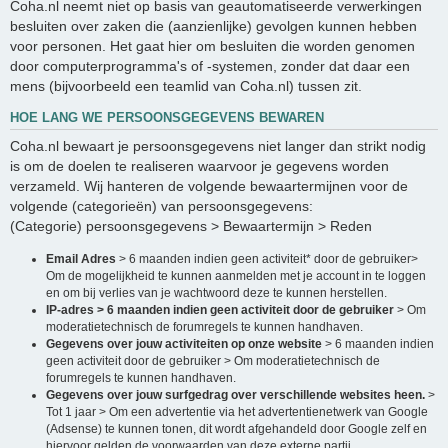
Coha.nl neemt niet op basis van geautomatiseerde verwerkingen
besluiten over zaken die (aanzienlijke) gevolgen kunnen hebben
voor personen. Het gaat hier om besluiten die worden genomen
door computerprogramma's of -systemen, zonder dat daar een
mens (bijvoorbeeld een teamlid van Coha.nl) tussen zit.
HOE LANG WE PERSOONSGEGEVENS BEWAREN
Coha.nl bewaart je persoonsgegevens niet langer dan strikt nodig
is om de doelen te realiseren waarvoor je gegevens worden
verzameld. Wij hanteren de volgende bewaartermijnen voor de
volgende (categorieën) van persoonsgegevens:
(Categorie) persoonsgegevens > Bewaartermijn > Reden
Email Adres
> 6 maanden indien geen activiteit* door de gebruiker>
Om de mogelijkheid te kunnen aanmelden met je account in te loggen
en om bij verlies van je wachtwoord deze te kunnen herstellen.
IP-adres > 6 maanden indien geen activiteit door de gebruiker
> Om
moderatietechnisch de forumregels te kunnen handhaven.
Gegevens over jouw activiteiten op onze website
> 6 maanden indien
geen activiteit door de gebruiker > Om moderatietechnisch de
forumregels te kunnen handhaven.
Gegevens over jouw surfgedrag over verschillende websites heen.
>
Tot 1 jaar > Om een advertentie via het advertentienetwerk van Google
(Adsense) te kunnen tonen, dit wordt afgehandeld door Google zelf en
hiervoor gelden de voorwaarden van deze externe partij.