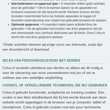
Internetbrowser en apparaat type
> 6 maanden indien geen activiteit
door de gebruiker > Om in te kunnen spelen op de apparaten en
browsers waarmee de site bezocht wordt. Hierdoor kunnen wij bijv.
besluiten meer/minder focus op mobiele apparaten te leggen of
besluiten ondersteuning voor vrijwel niet gebruikte browsers te stoppen.
Optionele gegevens
> 6 maanden indien geen activiteit door de
gebruiker > Als de gebruiker het invullen van deze gegevens ziet als
een meerwaarde voor zijn/haar deelname aan dit forum. Door Coha.nl
wordt niks met deze gegevens gedaan.
*Onder activiteit rekenen wij enige vorm van interactie, zoals bijv.
een forumbericht of download.
DELEN VAN PERSOONSGEGEVENS MET DERDEN
Coha.nl verstrekt uitsluitend aan derden en alleen als dit nodig is
voor de uitvoering van onze overeenkomst met jou of om te
voldoen aan een wettelijke verplichting.
COOKIES, OF VERGELIJKBARE TECHNIEKEN, DIE WIJ GEBRUIKEN
Coha.nl gebruikt functionele, analytische en tracking cookies. Een
cookie is een klein tekstbestand dat bij het eerste bezoek aan deze
website wordt opgeslagen in de browser van je computer, tablet of
smartphone. Coha.nl gebruikt cookies met een puur technische