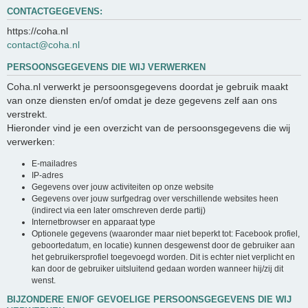
CONTACTGEGEVENS:
https://coha.nl
contact@coha.nl
PERSOONSGEGEVENS DIE WIJ VERWERKEN
Coha.nl verwerkt je persoonsgegevens doordat je gebruik maakt
van onze diensten en/of omdat je deze gegevens zelf aan ons
verstrekt.
Hieronder vind je een overzicht van de persoonsgegevens die wij
verwerken:
E-mailadres
IP-adres
Gegevens over jouw activiteiten op onze website
Gegevens over jouw surfgedrag over verschillende websites heen
(indirect via een later omschreven derde partij)
Internetbrowser en apparaat type
Optionele gegevens (waaronder maar niet beperkt tot: Facebook profiel,
geboortedatum, en locatie) kunnen desgewenst door de gebruiker aan
het gebruikersprofiel toegevoegd worden. Dit is echter niet verplicht en
kan door de gebruiker uitsluitend gedaan worden wanneer hij/zij dit
wenst.
BIJZONDERE EN/OF GEVOELIGE PERSOONSGEGEVENS DIE WIJ