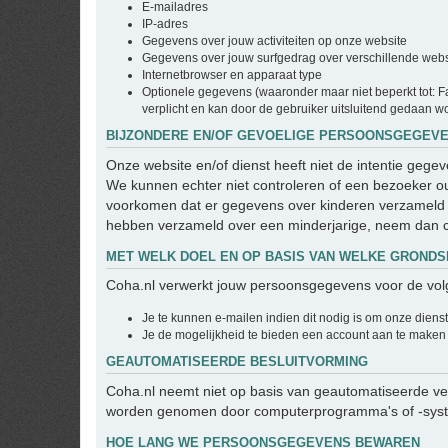
E-mailadres
IP-adres
Gegevens over jouw activiteiten op onze website
Gegevens over jouw surfgedrag over verschillende websit
Internetbrowser en apparaat type
Optionele gegevens (waaronder maar niet beperkt tot: Fa
verplicht en kan door de gebruiker uitsluitend gedaan wo
BIJZONDERE EN/OF GEVOELIGE PERSOONSGEGEVE
Onze website en/of dienst heeft niet de intentie geg
We kunnen echter niet controleren of een bezoeker oud
voorkomen dat er gegevens over kinderen verzameld w
hebben verzameld over een minderjarige, neem dan c
MET WELK DOEL EN OP BASIS VAN WELKE GRON
Coha.nl verwerkt jouw persoonsgegevens voor de vol
Je te kunnen e-mailen indien dit nodig is om onze diens
Je de mogelijkheid te bieden een account aan te maken
GEAUTOMATISEERDE BESLUITVORMING
Coha.nl neemt niet op basis van geautomatiseerde ver
worden genomen door computerprogramma's of -system
HOE LANG WE PERSOONSGEGEVENS BEWAREN