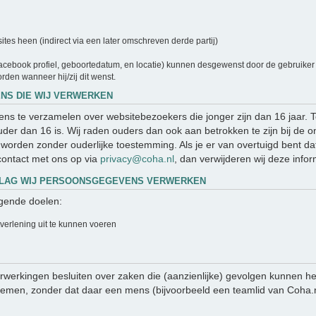
es heen (indirect via een later omschreven derde partij)
cebook profiel, geboortedatum, en locatie) kunnen desgewenst door de gebruiker a
rden wanneer hij/zij dit wenst.
NS DIE WIJ VERWERKEN
evens te verzamelen over websitebezoekers die jonger zijn dan 16 jaar.
er dan 16 is. Wij raden ouders dan ook aan betrokken te zijn bij de on
orden zonder ouderlijke toestemming. Als je er van overtuigd bent da
ontact met ons op via
privacy@coha.nl
, dan verwijderen wij deze infor
DSLAG WIJ PERSOONSGEGEVENS VERWERKEN
gende doelen:
tverlening uit te kunnen voeren
werkingen besluiten over zaken die (aanzienlijke) gevolgen kunnen he
en, zonder dat daar een mens (bijvoorbeeld een teamlid van Coha.nl)