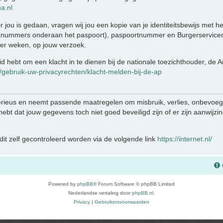
a.nl
r jou is gedaan, vragen wij jou een kopie van je identiteitsbewijs met 
 nummers onderaan het paspoort), paspoortnummer en Burgerservicen
ier weken, op jouw verzoek.
eid hebt om een klacht in te dienen bij de nationale toezichthouder, de
n/gebruik-uw-privacyrechten/klacht-melden-bij-de-ap
rieus en neemt passende maatregelen om misbruik, verlies, onbevo
e hebt dat jouw gegevens toch niet goed beveiligd zijn of er zijn aanwij
it zelf gecontroleerd worden via de volgende link
https://internet.nl/
Powered by
phpBB
® Forum Software © phpBB Limited
Nederlandse vertaling door
phpBB.nl
.
Privacy
|
Gebruikersvoorwaarden