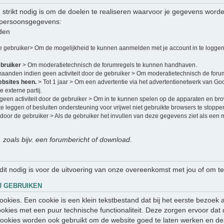
strikt nodig is om de doelen te realiseren waarvoor je gegevens word
 persoonsgegevens:
den
de gebruiker> Om de mogelijkheid te kunnen aanmelden met je account in te loggen
ebruiker
> Om moderatietechnisch de forumregels te kunnen handhaven.
maanden indien geen activiteit door de gebruiker > Om moderatietechnisch de for
ebsites heen.
> Tot 1 jaar > Om een advertentie via het advertentienetwerk van Go
 externe partij.
een activiteit door de gebruiker > Om in te kunnen spelen op de apparaten en br
e leggen of besluiten ondersteuning voor vrijwel niet gebruikte browsers te stoppe
 door de gebruiker > Als de gebruiker het invullen van deze gegevens ziet als een
, zoals bijv. een forumbericht of download.
 dit nodig is voor de uitvoering van onze overeenkomst met jou of om te
J GEBRUIKEN
 cookies. Een cookie is een klein tekstbestand dat bij het eerste bezo
ookies met een puur technische functionaliteit. Deze zorgen ervoor dat
ookies worden ook gebruikt om de website goed te laten werken en de