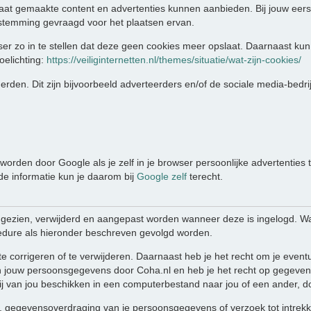
aat gemaakte content en advertenties kunnen aanbieden. Bij jouw eers
stemming gevraagd voor het plaatsen ervan.
er zo in te stellen dat deze geen cookies meer opslaat. Daarnaast kun 
oelichting:
https://veiliginternetten.nl/themes/situatie/wat-zijn-cookies/
rden. Dit zijn bijvoorbeeld adverteerders en/of de sociale media-bedri
orden door Google als je zelf in je browser persoonlijke advertenties 
nde informatie kun je daarom bij
Google zelf
terecht.
ngezien, verwijderd en aangepast worden wanneer deze is ingelogd. W
edure als hieronder beschreven gevolgd worden.
te corrigeren of te verwijderen. Daarnaast heb je het recht om je eve
 jouw persoonsgegevens door Coha.nl en heb je het recht op gegevens
 van jou beschikken in een computerbestand naar jou of een ander, do
ing, gegevensoverdraging van je persoonsgegevens of verzoek tot intre