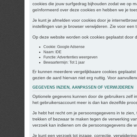
cookies die jouw surfgedrag bijhouden zodat we op m
geïnformeerd over deze cookies en hebben we je toe
Je kunt je afmelden voor cookies door je internetbrows
instellingen van je browser verwijderen. Zie voor een t
Op deze website worden ook cookies geplaatst door de
Cookie: Google Adsense
Naam: IDE
Functie: Advertenties weergeven
Bewaartermijn: Tot 1 jaar
Er kunnen meerdere vergelijkbaare cookies geplaatst w
gezien de aard hiervan niet erg nuttig. Voor aanvulle
GEGEVENS INZIEN, AANPASSEN OF VERWIJDEREN
Optionele gegevens kunnen door de gebruikers zelf i
het gebruikersaccount meer is dan kan dezelfde proc
Je hebt het recht om je persoonsgegevens in te zien, 
trekken of bezwaar te maken tegen de verwerking van
verzoek kan indienen om de persoonsgegevens die wij
Je kunt een verzoek tot inzage, correctie, verwijder