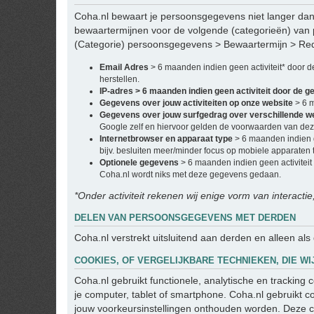
Coha.nl bewaart je persoonsgegevens niet langer dan 
bewaartermijnen voor de volgende (categorieën) van
(Categorie) persoonsgegevens > Bewaartermijn > Re
Email Adres
> 6 maanden indien geen activiteit* door 
herstellen.
IP-adres > 6 maanden indien geen activiteit door de g
Gegevens over jouw activiteiten op onze website
> 6 
Gegevens over jouw surfgedrag over verschillende w
Google zelf en hiervoor gelden de voorwaarden van deze
Internetbrowser en apparaat type
> 6 maanden indien g
bijv. besluiten meer/minder focus op mobiele apparaten t
Optionele gegevens
> 6 maanden indien geen activiteit
Coha.nl wordt niks met deze gegevens gedaan.
*Onder activiteit rekenen wij enige vorm van interactie
DELEN VAN PERSOONSGEGEVENS MET DERDEN
Coha.nl verstrekt uitsluitend aan derden en alleen als
COOKIES, OF VERGELIJKBARE TECHNIEKEN, DIE WI
Coha.nl gebruikt functionele, analytische en tracking
je computer, tablet of smartphone. Coha.nl gebruikt c
jouw voorkeursinstellingen onthouden worden. Deze c