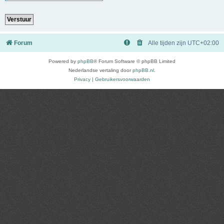
Forum
Alle tijden zijn
UTC+02:00
Powered by
phpBB
® Forum Software © phpBB Limited
Nederlandse vertaling door
phpBB.nl
.
Privacy
|
Gebruikersvoorwaarden