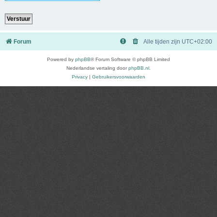
Forum
Alle tijden zijn
UTC+02:00
Powered by
phpBB
® Forum Software © phpBB Limited
Nederlandse vertaling door
phpBB.nl
.
Privacy
|
Gebruikersvoorwaarden