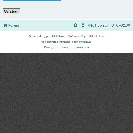
Forum
Alle tijden zijn
UTC+02:00
Powered by
phpBB
® Forum Software © phpBB Limited
Nederlandse vertaling door
phpBB.nl
.
Privacy
|
Gebruikersvoorwaarden