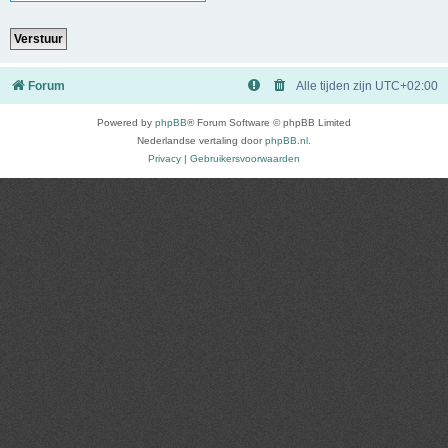
Forum
Alle tijden zijn
UTC+02:00
Powered by
phpBB
® Forum Software © phpBB Limited
Nederlandse vertaling door
phpBB.nl
.
Privacy
|
Gebruikersvoorwaarden