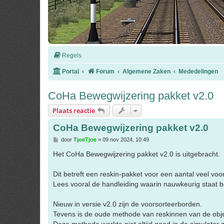
Regels
Portal
Forum
Algemene Zaken
Mededelingen
CoHa Bewegwijzering pakket v2.0
Plaats reactie
CoHa Bewegwijzering pakket v2.0
B
door
TjoeTjoe
»
09 nov 2024, 10:49
e
r
Het CoHa Bewegwijzering pakket v2.0 is uitgebracht.
i
c
h
Dit betreft een reskin-pakket voor een aantal veel 
t
Lees vooral de handleiding waarin nauwkeurig staat 
Nieuw in versie v2.0 zijn de voorsorteerborden.
Tevens is de oude methode van reskinnen van de objec
Deze methode werkte niet altijd goed in de simulator z