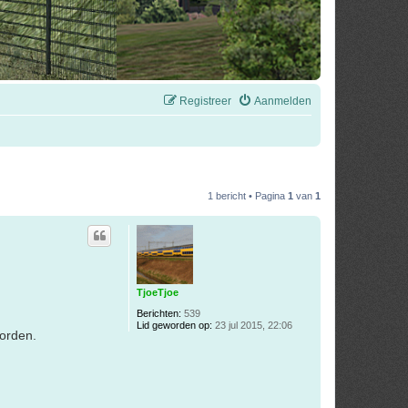
Registreer
Aanmelden
1 bericht • Pagina
1
van
1
TjoeTjoe
Berichten:
539
Lid geworden op:
23 jul 2015, 22:06
orden.