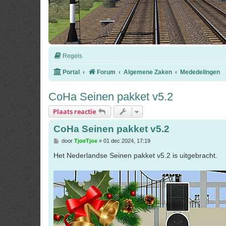
Regels
Portal
Forum
Algemene Zaken
Mededelingen
CoHa Seinen pakket v5.2
Plaats reactie
CoHa Seinen pakket v5.2
B
door
TjoeTjoe
»
01 dec 2024, 17:19
e
r
Het Nederlandse Seinen pakket v5.2 is uitgebracht.
i
c
h
t