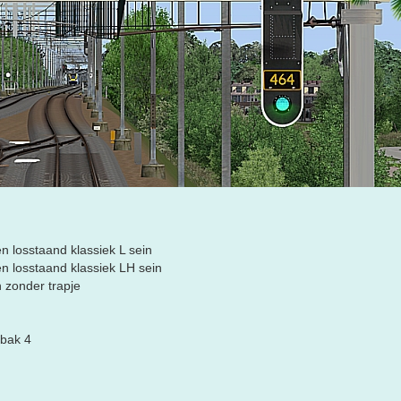
n losstaand klassiek L sein
en losstaand klassiek LH sein
 zonder trapje
rbak 4