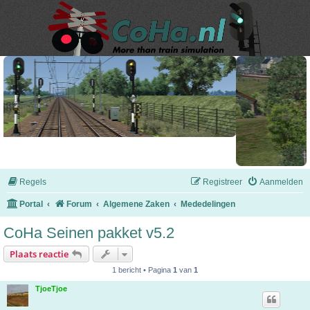
Regels
Registreer
Aanmelden
Portal
Forum
Algemene Zaken
Mededelingen
CoHa Seinen pakket v5.2
Plaats reactie
1 bericht • Pagina
1
van
1
TjoeTjoe