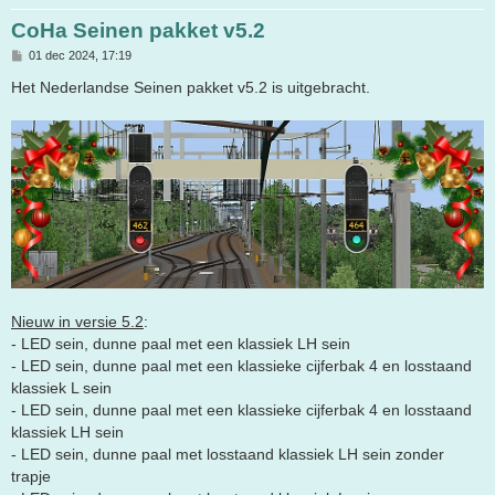
CoHa Seinen pakket v5.2
B
01 dec 2024, 17:19
e
r
Het Nederlandse Seinen pakket v5.2 is uitgebracht.
i
c
h
t
Nieuw in versie 5.2
:
- LED sein, dunne paal met een klassiek LH sein
- LED sein, dunne paal met een klassieke cijferbak 4 en losstaand
klassiek L sein
- LED sein, dunne paal met een klassieke cijferbak 4 en losstaand
klassiek LH sein
- LED sein, dunne paal met losstaand klassiek LH sein zonder
trapje