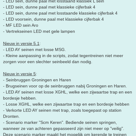
- LED sein, dunne paal met losstaand klassiek L sein
- LED sein, dunne paal met klassieke cijferbak 4
- LED sein, dunne paal met losstaande klassieke cijferbak 4
- LED voorsein, dunne paal met klassieke cijferbak 4
- MF LED sein Aro
- Vertrekseinen LED met gele lampen
Nieuw in versie 5.1
:
- LED AY seinen met losse MSG.
- Kleine aanpassing in de scripts, zodat tegentreinen niet meer
zorgen voor een slechter seinbeeld dan nodig.
Nieuw in versie 5
:
- Seinbruggen Groningen en Haren
- Brugseinen voor op de seinbruggen nabij Groningen en Haren.
- LED AY seinen met losse XGHL, welke een zijwaartse trap en een
bordesje hebben.
- Losse XGHL, welke een zijwaartse trap en een bordesje hebben
- Verkorte LED AY seinen met trap, zoals toegepast op station
Dronten.
- Scenario marker "Scm Keren". Bediende seinen springen,
wanneer ze van achteren gepasseerd zijn niet meer op "veilig".
Deze scenario marker maakt het mogelijk om kerende te treinen