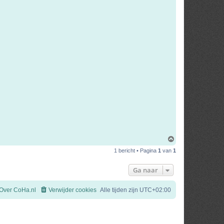
O
m
1 bericht • Pagina
1
van
1
h
o
o
Ga naar
g
Over CoHa.nl
Verwijder cookies
Alle tijden zijn
UTC+02:00