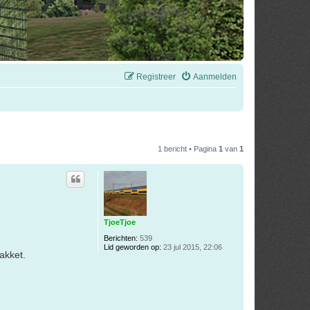
Registreer
Aanmelden
1 bericht • Pagina
1
van
1
TjoeTjoe
Berichten:
539
Lid geworden op:
23 jul 2015, 22:06
akket.