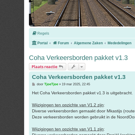
Regels
Portal
Forum
Algemene Zaken
Mededelingen
Coha Verkeersborden pakket v1.3
Plaats reactie
Coha Verkeersborden pakket v1.3
B
door
TjoeTjoe
»
19 mar 2025, 22:45
e
r
Het Coha Verkeersborden pakket v1.3 is uitgebracht.
i
c
h
Wijzigingen ten opzichte van V1.2 zijn
:
t
Diverse verkeersborden gemaakt door Mkastijs (rou
Deze verkeersborden worden gebruikt in de NoordOos
Wijzigingen ten opzichte van V1.1 zijn
:
Diverse verkeersborden gemaakt door Daniël (reskin