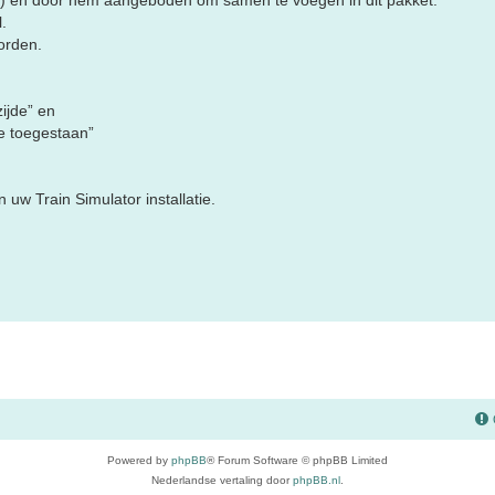
.
orden.
ijde” en
e toegestaan”
uw Train Simulator installatie.
Powered by
phpBB
® Forum Software © phpBB Limited
Nederlandse vertaling door
phpBB.nl
.