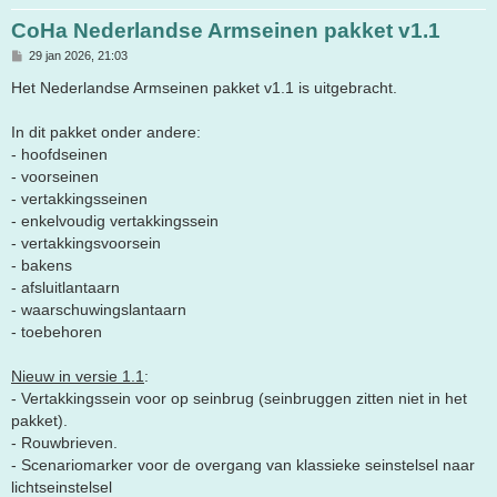
CoHa Nederlandse Armseinen pakket v1.1
B
29 jan 2026, 21:03
e
r
Het Nederlandse Armseinen pakket v1.1 is uitgebracht.
i
c
h
In dit pakket onder andere:
t
- hoofdseinen
- voorseinen
- vertakkingsseinen
- enkelvoudig vertakkingssein
- vertakkingsvoorsein
- bakens
- afsluitlantaarn
- waarschuwingslantaarn
- toebehoren
Nieuw in versie 1.1
:
- Vertakkingssein voor op seinbrug (seinbruggen zitten niet in het
pakket).
- Rouwbrieven.
- Scenariomarker voor de overgang van klassieke seinstelsel naar
lichtseinstelsel