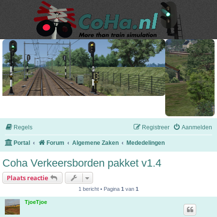
Regels
Registreer
Aanmelden
Portal
Forum
Algemene Zaken
Mededelingen
Coha Verkeersborden pakket v1.4
Plaats reactie
1 bericht • Pagina
1
van
1
TjoeTjoe